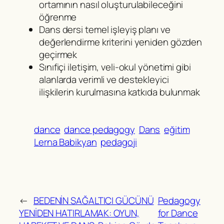
ortamının nasıl oluşturulabileceğini
öğrenme
Dans dersi temel işleyiş planı ve
değerlendirme kriterini yeniden gözden
geçirmek
Sınıfiçi iletişim, veli-okul yönetimi gibi
alanlarda verimli ve destekleyici
ilişkilerin kurulmasına katkıda bulunmak
dance
dance pedagogy
Dans
eğitim
Lerna Babikyan
pedagoji
←
BEDENİN SAĞALTICI GÜCÜNÜ
Pedagogy
YENİDEN HATIRLAMAK: OYUN,
for Dance