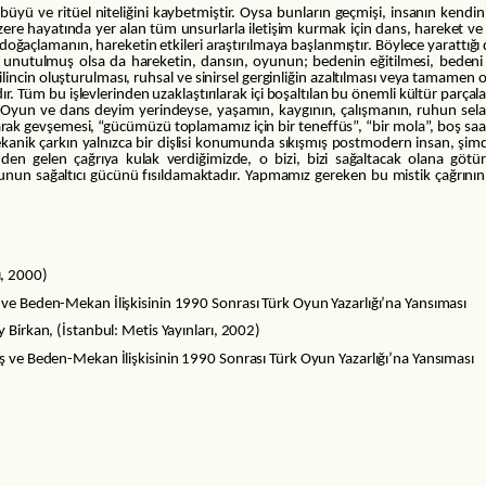
ü ve ritüel niteliğini kaybetmiştir. Oysa bunların geçmişi, insanın kendi
e hayatında yer alan tüm unsurlarla iletişim kurmak için dans, hareket ve oyu
 doğaçlamanın, hareketin etkileri araştırılmaya başlanmıştır. Böylece yarattığı
kü unutulmuş olsa da hareketin, dansın, oyunun; bedenin eğitilmesi, bede
incin oluşturulması, ruhsal ve sinirsel gerginliğin azaltılması veya tamamen 
r. Tüm bu işlevlerinden uzaklaştırılarak içi boşaltılan bu önemli kültür parçala
n ve dans deyim yerindeyse, yaşamın, kaygının, çalışmanın, ruhun selametin
arak gevşemesi, “gücümüzü toplamamız için bir teneffüs”, “bir mola”, boş saat
ekanik çarkın yalnızca bir dişlisi konumunda sıkışmış postmodern insan, şimdi 
enden gelen çağrıya kulak verdiğimizde, o bizi, bizi sağaltacak olana göt
unun sağaltıcı gücünü fısıldamaktadır. Yapmamız gereken bu mistik çağrın
ı, 2000)
 ve Beden-Mekan İlişkisinin 1990 Sonrası Türk Oyun Yazarlığı’na Yansıması
 Birkan, (İstanbul: Metis Yayınları, 2002)
iş ve Beden-Mekan İlişkisinin 1990 Sonrası Türk Oyun Yazarlığı’na Yansıması