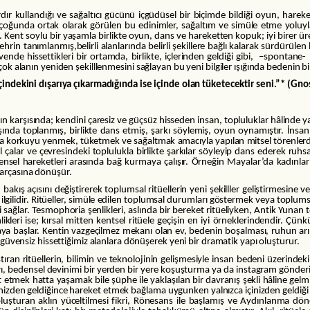
r kullandığı ve sağaltıcı gücünü içgüdüsel bir biçimde bildiği oyun, hareke
çoğunda ortak olarak görülen bu edinimler, sağaltım ve simüle etme yoluy
. Kent soylu bir yaşamla birlikte oyun, dans ve hareketten kopuk; iyi birer üret
in tanımlanmış,belirli alanlarında belirli şekillere bağlı kalarak sürdürülen b
nde hissettikleri bir ortamda, birlikte, içlerinden geldiği gibi, –spontan
rçok alanın yeniden şekilllenmesini sağlayan bu yeni bilgiler ışığında bedenin
 İçindekini dışarıya çıkarmadığında ise içinde olan tüketecektir seni.”* (Gno
rşısında; kendini çaresiz ve güçsüz hisseden insan, topluluklar hâlinde ya
aşında toplanmış, birlikte dans etmiş, şarkı söylemiş, oyun oynamıştır. İnsan
da korkuyu yenmek, tüketmek ve sağaltmak amacıyla yapılan mitsel törenlerde,
avul çalar ve çevresindeki toplulukla birlikte şarkılar söyleyip dans ederek ru
sel hareketleri arasında bağ kurmaya çalışır. Örneğin Mayalar’da kadınların
 parçasına dönüşür.
çısını değiştirerek toplumsal ritüellerin yeni şekilller geliştirmesine ve
ilgilidir. Ritüeller, simüle edilen toplumsal durumları göstermek veya toplumsal
i sağlar. Tesmophoria şenlikleri, aslında bir bereket ritüeliyken, Antik Yun
likleri ise; kırsal mitten kentsel ritüele geçişin en iyi örneklerindendir. Çünk
kmaya başlar. Kentin vazgeçilmez mekanı olan ev, bedenin boşalması, ruhun 
i güvensiz hissettiğimiz alanlara dönüşerek yeni bir dramatik yapı oluşturur.
ran ritüellerin, bilimin ve teknolojinin gelişmesiyle insan bedeni üzerinde
 bedensel devinimi bir yerden bir yere koşuşturma ya da instagram gönderiler
 etmek hatta yaşamak bile şüphe ile yaklaşılan bir davranış şekli hâline g
çinizden geldiğince hareket etmek bağlama uygunken yalnızca içinizden geldiğ
şturan aklın yüceltilmesi fikri, Rönesans ile başlamış ve Aydınlanma dö