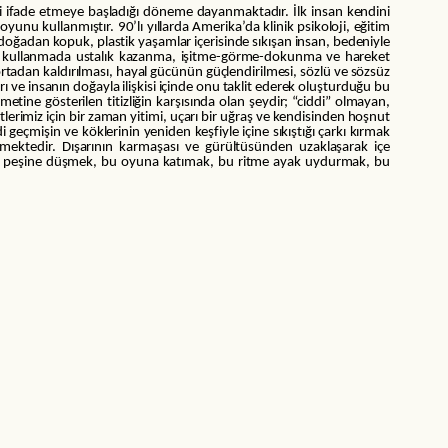
ni ifade etmeye başladığı döneme dayanmaktadır. İlk insan kendini
nu kullanmıştır. 90’lı yıllarda Amerika’da klinik psikoloji, eğitim
 doğadan kopuk, plastik yaşamlar içerisinde sıkışan insan, bedeniyle
ni kullanmada ustalık kazanma, işitme-görme-dokunma ve hareket
ortadan kaldırılması, hayal gücünün güçlendirilmesi, sözlü ve sözsüz
rı ve insanın doğayla ilişkisi içinde onu taklit ederek oluşturduğu bu
e gösterilen titizliğin karşısında olan şeydir; “ciddi” olmayan,
lerimiz için bir zaman yitimi, uçarı bir uğraş ve kendisinden hoşnut
geçmişin ve köklerinin yeniden keşfiyle içine sıkıştığı çarkı kırmak
ürmektedir. Dışarının karmaşası ve gürültüsünden uzaklaşarak içe
ın peşine düşmek, bu oyuna katımak, bu ritme ayak uydurmak, bu