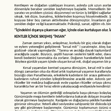
Kentleşen ve doğadan uzaklaşan insanın, aslında çok uzun asırlardı
dönemiyle beraber yeniden keşfetmeye başladık. Memelilerin bir
yaratıcı ve problem çözücü düşünmeyi ve türün iş birliğini sağlarlar
sıkışık, tek düze, bunalmış, köklerinden kopmuş hissetmektedir. Şehr
kopyası birer boş zaman aktivitesine dönüşmüştür. İnsanların güve
yeniden değer ve ilgi kazanmaktadır. Psikoloji, sanat, eğitim vb. bi
“İçindekini dışarıya çıkarırsan eğer, içinde olan kurtuluşun olur.
KENTLER İÇİNDE SIKIŞMIŞ “İNSAN”
Zaman zaman yıkıcı, anlaşılmaz, korkulu bir güç olarak doğanın ka
ve eylem yeteneğini geliştirerek “kırsal mit” i yaratmıştır. Ateş b
güdüsel- olarak yapmışlardır. “Tarıma ve avcılığa dayalı toplumlar
aracılığıyla yapılır. Büyücü, çeşitli hayvan seslerini taklit eder, d
kendi bedenini tanımakta da zorlanır. Doğanın hareketleriyle beden
Böylece günlük yaşam içinde oluşan kırsal mit, doğal yaşamın bir
Kırsal yaşamdan kentsel yaşama dönüşüm, kırsal mit’e olan bakış a
döngü zamanları olsa da ritüel artık toplumsal yaşamın kurallarıyla 
büyüğü olan Panathenaia, erkeklerle kadınların bir araya gelmesin
kadınların ruhsal yönden iyileştirilmesine aracılık eder. Adonis şen
ritüeller bir mekâna bağlanarak evde yapılan ritüeller ortaya çı
karanlıkta her an bir hırsız elinin yakalayacağı endişesiyle kendimiz
Yaşamın ve ölümün getirdiği ızdıraplarla başa çıkmayı kolaylaştı
Günümüzde mega kentlerin telefonlarına bakarak dolaşan insanları,
olarak görmeye başlamıştır. Rastgele ve doğaçlama şekilde hareket
görünür olmuştur. Yeterli alkol seviyesine sahipseniz bir diskoda i
şey gibi görülmeye başlanmıştır. Günümüz toplumunun özünü olu