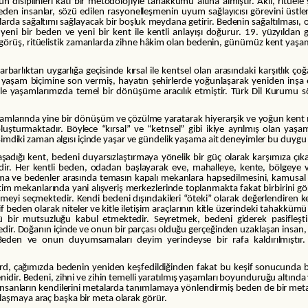
iplinleri katı bir metodolojiyle tahakkümü altına almıştır. Akıl, ritüele şüp
en insanlar, sözü edilen rasyonelleşmenin uyum sağlayıcısı görevini üstlenm
arda sağaltımı sağlayacak bir boşluk meydana getirir. Bedenin sağaltılması,
 yeni bir beden ve yeni bir kent ile kentli anlayışı doğurur. 19. yüzyılda
k görüş, ritüelistik zamanlarda zihne hâkim olan bedenin, günümüz kent yaşa
, barbarlıktan uygarlığa geçisinde kırsal ile kentsel olan arasındaki karşıtl
aşam biçimine son vermiş, hayatın şehirlerde yoğunlaşarak yeniden inşa edil
kle yaşamlarımızda temel bir dönüşüme aracılık etmiştir. Türk Dil Kurumu 
ramlarında yine bir dönüşüm ve çözülme yaratarak hiyerarşik ve yoğun kent 
şturmaktadır. Böylece “kırsal” ve “ketnsel” gibi ikiye ayrılmış olan yaşa
r şimdiki zaman algısı içinde yaşar ve gündelik yaşama ait deneyimler bu duygu 
adığı kent, bedeni duyarsızlaştırmaya yönelik bir güç olarak karşımıza çı
yerdir. Her kentli beden, odadan başlayarak eve, mahalleye, kente, bölgeye
anma ve bedenler arasında temasın kapalı mekanlara hapsedilmesini, kamusal
tim mekanlarında yani alışveriş merkezlerinde toplanmakta fakat birbirini 
meyi seçmektedir. Kendi bedeni dışındakileri “öteki” olarak değerlendiren k
 beden olarak niteler ve kitle iletişim araçlarının kitle üzerindeki tahakküm
üllü bir mutsuzluğu kabul etmektedir. Seyretmek, bedeni giderek pasifleşti
. Doğanın içinde ve onun bir parçası olduğu gerçeğinden uzaklaşan insan, m
. Beden ve onun duyumsamaları deyim yerindeyse bir rafa kaldırılmıştır. 
llard, çağımızda bedenin yeniden keşfedildiğinden fakat bu keşif sonucund
enidir. Bedeni, zihni ve zihin temelli yaratılmış yaşamları boyunduruğu altın
stem insanların kendilerini metalarda tanımlamaya yönlendirmiş beden de bir 
laşmaya araç başka bir meta olarak görür.