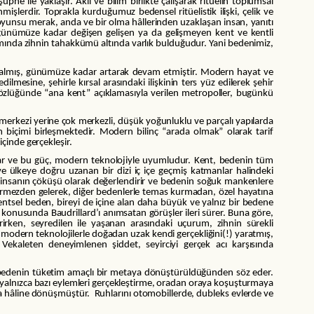
he ile yaklaşır. Akıl ve bilim birlikte çalışarak ritüelin toplumsal
işlerdir. Toprakla kurduğumuz bedensel ritüelistik ilişki, çelik ve
 oyunsu merak, anda ve bir olma hâllerinden uzaklaşan insan, yanıtı
n günümüze kadar değişen gelişen ya da gelişmeyen kent ve kentli
mında zihnin tahakkümü altında varlık bulduğudur. Yani bedenimiz,
ık çoğalmış, günümüze kadar artarak devam etmiştir. Modern hayat ve
mesine, şehirle kırsal arasındaki ilişkinin ters yüz edilerek şehir
sözlüğünde “ana kent” açıklamasıyla verilen metropoller, bugünkü
merkezi yerine çok merkezli, düşük yoğunluklu ve parçalı yapılarda
m biçimi birleşmektedir. Modern bilinç “arada olmak” olarak tarif
içinde gerçekleşir.
kar ve bu güç, modern teknolojiyle uyumludur. Kent, bedenin tüm
 ve ülkeye doğru uzanan bir dizi iç içe geçmiş katmanlar halindeki
 insanın çöküşü olarak değerlendirir ve bedenin soğuk mankenlere
görmezden gelerek, diğer bedenlerle temas kurmadan, özel hayatına
entsel beden, bireyi de içine alan daha büyük ve yalnız bir bedene
ü konusunda Baudrillard’ı anımsatan görüşler ileri sürer. Buna göre,
rirken, seyredilen ile yaşanan arasındaki uçurum, zihnin sürekli
odern teknolojilerle doğadan uzak kendi gerçekliğini(!) yaratmış,
Vekaleten deneyimlenen şiddet, seyirciyi gerçek acı karşısında
a bedenin tüketim amaçlı bir metaya dönüştürüldüğünden söz eder.
da yalnızca bazı eylemleri gerçekleştirme, oradan oraya koşuşturmaya
meta hâline dönüşmüştür. Ruhlarını otomobillerde, dubleks evlerde ve