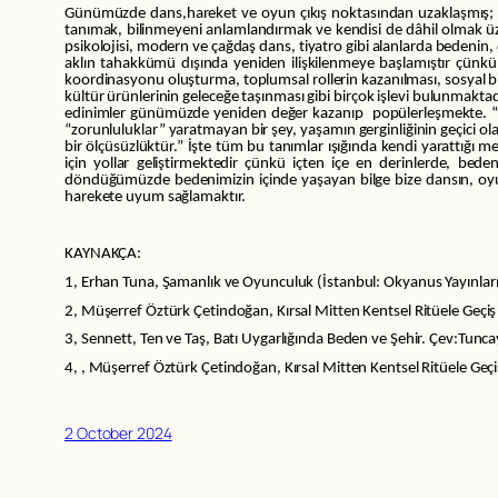
Günümüzde dans,hareket ve oyun çıkış noktasından uzaklaşmış; büy
tanımak, bilinmeyeni anlamlandırmak ve kendisi de dâhil olmak üzer
psikolojisi, modern ve çağdaş dans, tiyatro gibi alanlarda bedenin,
aklın tahakkümü dışında yeniden ilişkilenmeye başlamıştır çün
koordinasyonu oluşturma, toplumsal rollerin kazanılması, sosyal bil
kültür ürünlerinin geleceğe taşınması gibi birçok işlevi bulunmaktadı
edinimler günümüzde yeniden değer kazanıp popülerleşmekte. “Oyu
“zorunluluklar” yaratmayan bir şey, yaşamın gerginliğinin geçici ol
bir ölçüsüzlüktür.” İşte tüm bu tanımlar ışığında kendi yarattığı m
için yollar geliştirmektedir çünkü içten içe en derinlerde, bed
döndüğümüzde bedenimizin içinde yaşayan bilge bize dansın, oy
harekete uyum sağlamaktır.
KAYNAKÇA:
1, Erhan Tuna, Şamanlık ve Oyunculuk (İstanbul: Okyanus Yayınlar
2, Müşerref Öztürk Çetindoğan, Kırsal Mitten Kentsel Ritüele Geçiş
3, Sennett, Ten ve Taş, Batı Uygarlığında Beden ve Şehir. Çev:Tuncay
4, , Müşerref Öztürk Çetindoğan, Kırsal Mitten Kentsel Ritüele Geç
2 October 2024