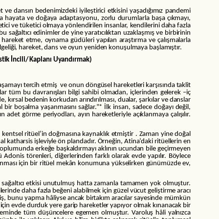
t ve dansın bedenimizdeki iyileştirici etkisini yaşadığımız pandemi
la hayata ve doğaya adaptasyonu, zorlu durumlarla başa çıkmayı,
ici ve tüketici olmaya yönlendirilen insanlar, kendilerini daha fazla
u sağaltıcı edinimler de yine yaratıcılıktan uzaklaşmış ve birbirinin
e- hareket etme, oynama güdüleri yapılan araştırma ve çalışmalarla
 bilgeliği, hareket, dans ve oyun yeniden konuşulmaya başlamıştır.
stik İncili/ Kaplanı Uyandırmak)
şamayı tercih etmiş ve onun döngüsel hareketleri karşısında taklit
lar tüm bu davranışları bilgi sahibi olmadan, içlerinden gelerek –iç
 kırsal bedenin korkudan arındırılması, dualar, şarkılar ve danslar
hsal bir boşalma yaşanmasını sağlar.”* İlk insan, sadece doğayı değil,
 adet görme periyodları, ayın hareketleriyle açıklanmaya çalışılır.
 kentsel ritüel’in doğmasına kaynaklık etmiştir . Zaman yine doğal
 katharsis işleviyle ön plandadır. Örneğin, Atina’daki ritüellerin en
an toplumunda erkeğe başkaldırmayı aklının ucundan bile geçirmeyen
ü Adonis törenleri, diğerlerinden farklı olarak evde yapılır. Böylece
arınması için bir ritüel mekân konumuna yükselirken günümüzde ev,
ki sağaltıcı etkisi unutulmuş hatta zamanla tamamen yok olmuştur.
inde daha fazla beğeni alabilmek için güzel vücut geliştirme aracı
elmiş, bunu yapma hâliyse ancak birtakım aracılar sayesinde mümkün
i için evde durduk yere garip hareketler yapıyor olmak kınanacak bir
neminde tüm düşüncelere egemen olmuştur. Varoluş hâli yalnızca