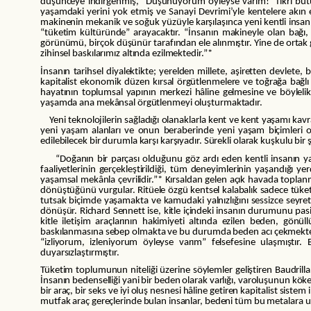
düşünceye indirgenmiş, “Düşünüyorum öyleyse varım!” fikri bütün dis
yaşamdaki yerini yok etmiş ve Sanayi Devrimi’yle kentelere akın ed
makinenin mekanik ve soğuk yüzüyle karşılaşınca yeni kentli insanl
“tüketim kültüründe” arayacaktır. “İnsanın makineyle olan bağı,
görünümü, birçok düşünür tarafından ele alınmıştır. Yine de orta
zihinsel baskılarımız altında ezilmektedir.”*
İnsanın tarihsel diyalektikte; yerelden millete, aşiretten devlete
kapitalist ekonomik düzen kırsal örgütlenmelere ve toğrağa bağlı y
hayatının toplumsal yapının merkezi hâline gelmesine ve böyleli
yaşamda ana mekânsal örgütlenmeyi oluşturmaktadır.
Yeni teknolojilerin sağladığı olanaklarla kent ve kent yaşamı kav
yeni yaşam alanları ve onun beraberinde yeni yaşam biçimleri olu
edilebilecek bir durumla karşı karşıyadır. Sürekli olarak kuşkulu bi
“Doğanın bir parçası olduğunu göz ardı eden kentli insanın yaş
faaliyetlerinin gerçekleştirildiği, tüm deneyimlerinin yaşandığı 
yaşamsal mekânla çevrilidir.”* Kırsaldan gelen açık havada topl
dönüştüğünü vurgular. Ritüele özgü kentsel kalabalık sadece tüke
tutsak biçimde yaşamakta ve kamudaki yalnızlığını sessizce seyret
dönüşür. Richard Sennett ise, kitle içindeki insanın durumunu pasif
kitle iletişim araçlarının hakimiyeti altında ezilen beden, gön
baskılanmasına sebep olmakta ve bu durumda beden acı çekmektedir
“izliyorum, izleniyorum öyleyse varım” felsefesine ulaşmıştır
duyarsızlaştırmıştır.
Tüketim toplumunun niteliği üzerine söylemler geliştiren Baudri
İnsanın bedenselliği yani bir beden olarak varlığı, varoluşunun kök
bir araç, bir seks ve iyi oluş nesnesi hâline getiren kapitalist si
mutfak araç gereçlerinde bulan insanlar, bedeni tüm bu metalara u