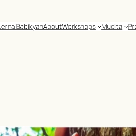
Lerna Babikyan
About
Workshops
Mudita
Pr